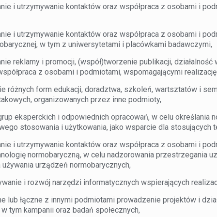
 i utrzymywanie kontaktów oraz współpraca z osobami i podm
 i utrzymywanie kontaktów oraz współpraca z osobami i podmi
mobarycznej, w tym z uniwersytetami i placówkami badawczymi,
e reklamy i promocji, (współ)tworzenie publikacji, działalnoś
współpraca z osobami i podmiotami, wspomagającymi realizację
óżnych form edukacji, doradztwa, szkoleń, wartsztatów i semin
takowych, organizowanych przez inne podmioty,
up eksperckich i odpowiednich opracowań, w celu określania no
iwego stosowania i użytkowania, jako wsparcie dla stosujących 
 i utrzymywanie kontaktów oraz współpraca z osobami i podm
hnologię normobaryczną, w celu nadzorowania przestrzegania 
 używania urządzeń normobarycznych,
nie i rozwój narzędzi informatycznych wspierających realizac
lub łączne z innymi podmiotami prowadzenie projektów i dział
 w tym kampanii oraz badań społecznych,