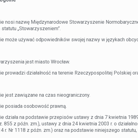
ie nosi nazwę Międzynarodowe Stowarzyszenie Normobaryczne 
 statutu „Stowarzyszeniem”.
ie może używać odpowiedników swojej nazwy w językach obcyc
warzyszenia jest miasto Wrocław.
e prowadzi działalność na terenie Rzeczypospolitej Polskiej ora
ie jest zawiązane na czas nieograniczony.
ie posiada osobowość prawną.
e działa na podstawie przepisów ustawy z dnia 7 kwietnia 1989 
z. 855 z późn. zm.), ustawy z dnia 24 kwietnia 2003 r. o działaln
014 r. Nr 1118 z późn. zm.) oraz na podstawie niniejszego statutu