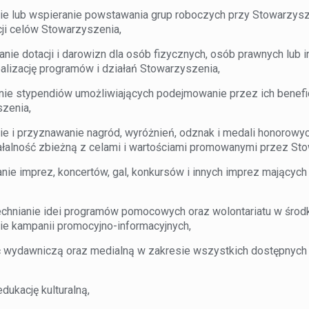
lub wspieranie powstawania grup roboczych przy Stowarzyszen
cji celów Stowarzyszenia,
ie dotacji i darowizn dla osób fizycznych, osób prawnych lub 
alizację programów i działań Stowarzyszenia,
e stypendiów umożliwiających podejmowanie przez ich benefic
zenia,
e i przyznawanie nagród, wyróżnień, odznak i medali honorowy
iałalność zbieżną z celami i wartościami promowanymi przez St
e imprez, koncertów, gal, konkursów i innych imprez mających 
hnianie idei programów pomocowych oraz wolontariatu w środ
ie kampanii promocyjno-informacyjnych,
ć wydawniczą oraz medialną w zakresie wszystkich dostępny
ukację kulturalną,