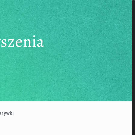
yszenia
krywki