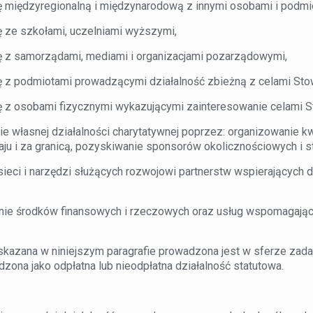
międzyregionalną i międzynarodową z innymi osobami i podmi
ze szkołami, uczelniami wyższymi,
z samorządami, mediami i organizacjami pozarządowymi,
z podmiotami prowadzącymi działalność zbieżną z celami Sto
z osobami fizycznymi wykazującymi zainteresowanie celami S
 własnej działalności charytatywnej poprzez: organizowanie kw
aju i za granicą, pozyskiwanie sponsorów okolicznościowych i st
ieci i narzędzi służących rozwojowi partnerstw wspierających 
e środków finansowych i rzeczowych oraz usług wspomagający
skazana w niniejszym paragrafie prowadzona jest w sferze zadań
ona jako odpłatna lub nieodpłatna działalność statutowa.