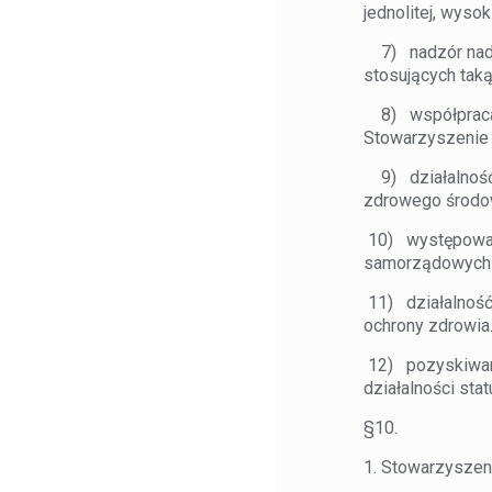
jednolitej, wyso
7) nadzór nad 
stosujących taką
8) współpraca 
Stowarzyszenie 
9) działalność 
zdrowego środow
10) występowani
samorządowych o
11) działalność 
ochrony zdrowia
12) pozyskiwanie
działalności sta
§10.
1. Stowarzyszeni