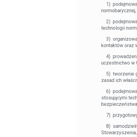
1) podejmowanie
normobarycznej,
2) podejmowanie
technologii nor
3) organizowani
kontaktów oraz 
4) prowadzenie r
uczestnictwo w 
5) tworzenie gr
zasad ich właśc
6) podejmowanie
stosującymi tec
bezpieczeństwa
7) przygotowywa
8) samodzielne 
Stowarzyszenia,