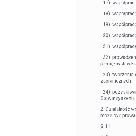
17) współpracę 
18) współpracę 
19) współpracę 
20) współpracę 
21) współpracę 
22) prowadzenie
pieniężnych w kr
23) tworzenie s
zagranicznych,
24) pozyskiwani
Stowarzyszenia.
2. Działalność w
może być prowadz
§ 11.