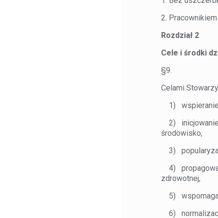
1. Bez uszczerbk
2. Pracownikiem
Rozdział 2
Cele i środki d
§9.
Celami Stowarzy
1) wspieranie r
2) inicjowanie, 
środowisko,
3) popularyzacj
4) propagowanie
zdrowotnej,
5) wspomaganie
6) normalizacja