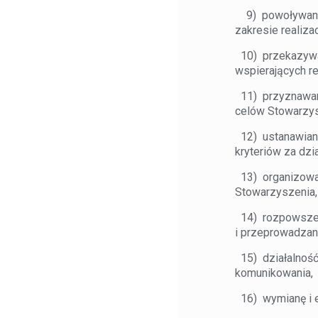
9) powoływanie 
zakresie realiza
10) przekazywan
wspierających re
11) przyznawani
celów Stowarzys
12) ustanawiani
kryteriów za dz
13) organizowani
Stowarzyszenia,
14) rozpowszec
i przeprowadzan
15) działalnoś
komunikowania,
16) wymianę i ed