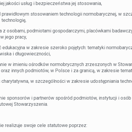
kiej jakości usług i bezpieczeństwa jej stosowania,
prawidłowym stosowaniem technologii normobarycznej, w szcz
 technologię,
z osobami, podmiotami gospodarczymi, placówkami badawczymi
w jego pracy,
edukacyjna w zakresie szeroko pojętych: tematyki normobaryczn
iska i długowieczności,
e w imieniu ośrodków normobrycznych zrzeszonych w Stowarzys
raz innych podmiotów, w Polsce i za granicą, w zakresie temat
charytatywna, w szczególności w zakresie udostępniania technol
.
 sponsorów i partnerów spośród podmiotów, instytucji i osób fi
tutowej Stowarzyszenia.
e realizuje swoje cele statutowe poprzez: