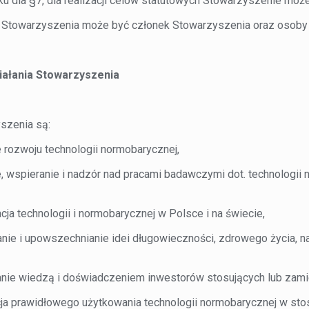
u dla §7, dla realizacji celów statutowych Stowarzyszenie moż
 Stowarzyszenia może być członek Stowarzyszenia oraz osoby 
ziałania Stowarzyszenia
szenia są:
ozwoju technologii normobarycznej,
wspieranie i nadzór nad pracami badawczymi dot. technologii no
a technologii i normobarycznej w Polsce i na świecie,
 i upowszechnianie idei długowieczności, zdrowego życia, natu
 wiedzą i doświadczeniem inwestorów stosujących lub zamie
 prawidłowego użytkowania technologii normobarycznej w sto