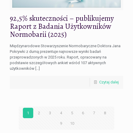
92,5% skuteczności – publikujemy
Raport z Badania Użytkowników
Normobarii (2025)
Międzynarodowe Stowarzyszenie Normobaryczne Doktora Jana
Pokrywki z dumą prezentuje najnowsze wyniki badań
przeprowadzonych w 2025 roku. Raport, opracowany na
podstawie szczegółowych ankiet wśród 107 aktywnych
użytkowników
[…]
Czytaj dalej
1
2
3
4
5
6
7
8
9
10