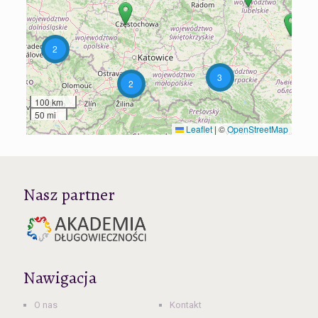
2
3
2
100 km
50 mi
Leaflet
|
©
OpenStreetMap
Nasz partner
Nawigacja
O nas
Kontakt