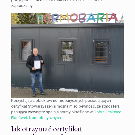
zapraszamy!
Korzystając z obiektów normobarycznych posiadających
certyfikat Stowarzyszenia można mieć pewność, że atmosfera
panująca wewnątrz spełnia normy określone w
Dobrej Praktyce
Placówek Normobarycznych
.
Jak otrzymać certyfikat