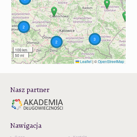
2
3
2
100 km
50 mi
Leaflet
|
©
OpenStreetMap
Nasz partner
Nawigacja