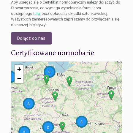
Aby ubiegać się o certyfikat normobaryczny należy dołączyć do
Stowarzyszenia, co wymaga wypełnienia formularza
dostępnego
tutaj
oraz opłacenia składki członkowskiej.
Wszystkich zainteresowanych zapraszamy do przyłączenia się
do naszej inicjatywy!
Dołącz do nas
Certyfikowane normobarie
+
2
2
−
3
3
2
3