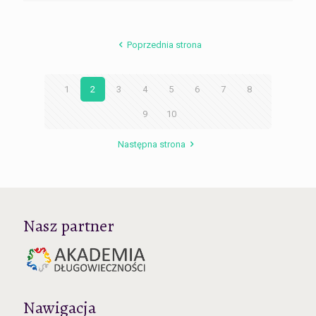
Poprzednia strona
1
2
3
4
5
6
7
8
9
10
Następna strona
Nasz partner
Nawigacja