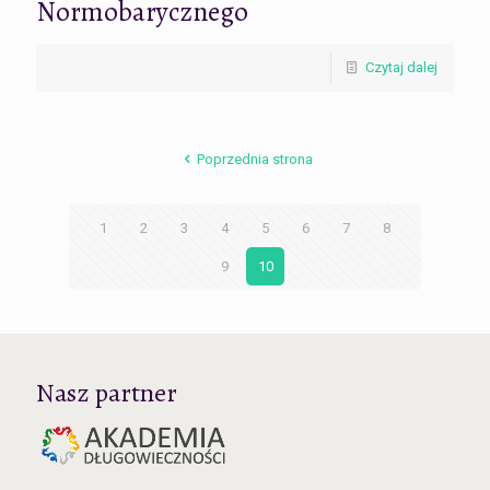
Normobarycznego
Czytaj dalej
Poprzednia strona
1
2
3
4
5
6
7
8
9
10
Nasz partner